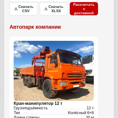
Рассчитать
Скачать
Скачать
с
CSV
XLSX
доставкой
Автопарк компании
Кран-манипулятор 12 т
Грузоподъёмность
12 т
Тип
Колёсный 6×6
Длина стрелы
20 м