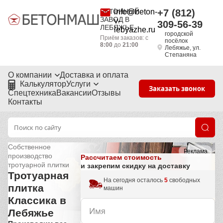
БЕТОННЫЙ
info@beton-
+7 (812)
ЗАВОД В
v-
309-56-39
ЛЕБЯЖЬЕ
lebyazhe.ru
городской
Приём заказов: с
посёлок
8:00
до
21:00
Лебяжье, ул.
Степаняна
О компании
Доставка и оплата
Калькулятор
Услуги
Заказать звонок
Спецтехника
Вакансии
Отзывы
Контакты
Собственное
Реклама
производство
Рассчитаем стоимость
тротуарной плитки
и закрепим скидку на доставку
Тротуарная
На сегодня осталось
5
свободных
плитка
машин
Классика в
Лебяжье