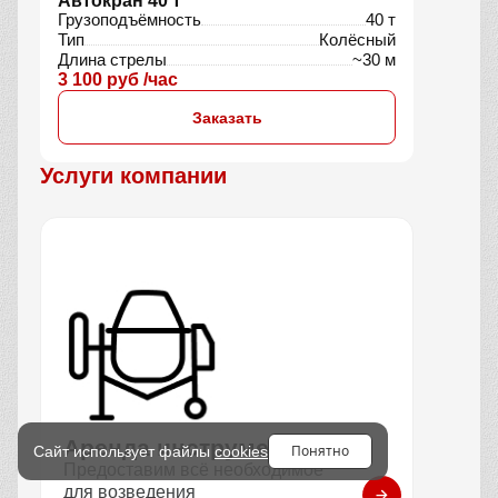
Автокран 40 т
Грузоподъёмность
40 т
Тип
Колёсный
Длина стрелы
~30 м
3 100 руб /час
Заказать
Услуги компании
Аренда инструмента
Понятно
Сайт использует файлы
cookies
Предоставим всё необходимое
для возведения