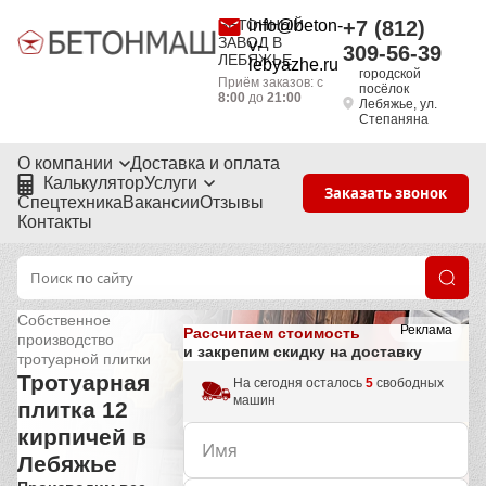
БЕТОННЫЙ
info@beton-
+7 (812)
ЗАВОД В
v-
309-56-39
ЛЕБЯЖЬЕ
lebyazhe.ru
городской
Приём заказов: с
посёлок
8:00
до
21:00
Лебяжье, ул.
Степаняна
О компании
Доставка и оплата
Калькулятор
Услуги
Заказать звонок
Спецтехника
Вакансии
Отзывы
Контакты
Собственное
Реклама
Рассчитаем стоимость
производство
и закрепим скидку на доставку
тротуарной плитки
Тротуарная
На сегодня осталось
5
свободных
машин
плитка 12
кирпичей в
Лебяжье