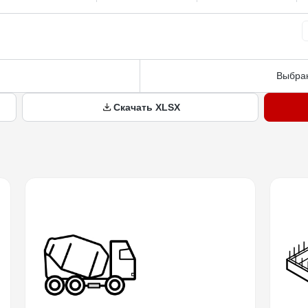
Выбран
Скачать XLSX