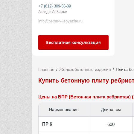
+7 (812) 309-56-39
Завод в Лебяжье
info@beton-v-lebyazhe.ru
Бесплатная консультация
Главная
Железобетонные изделия
Плита бе
Купить бетонную плиту ребрис
Цены на БПР (Бетонная плита ребристая) 
Наименование
Длина, см
ПР 6
600