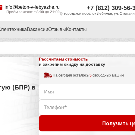
info@beton-v-lebyazhe.ru
+7 (812) 309-56-
Приём заказов: с
8:00
до
21:00
городской посёлок Лебяжье, ул. Степан
Спецтехника
Вакансии
Отзывы
Контакты
Рассчитаем стоимость
и закрепим скидку на доставку
На сегодня осталось
5
свободных машин
тую (БПР) в
Получить ц