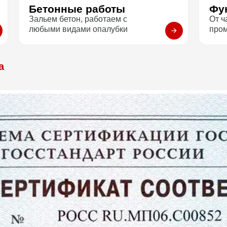
Бетонные работы
Фу
Зальем бетон, работаем с
От ч
любыми видами опалубки
про
а