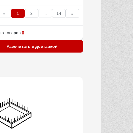
«
1
2
...
14
»
о товаров:
0
Рассчитать с доставкой