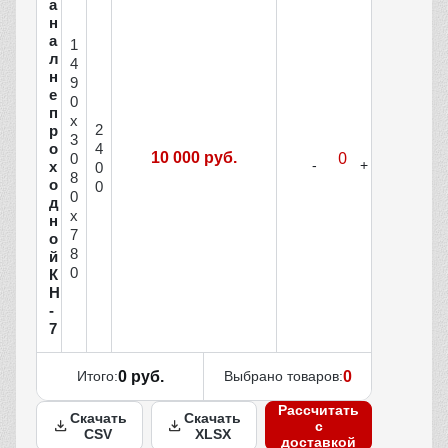
а
н
а
1
л
4
н
9
е
0
п
х
2
р
3
о
4
10 000 руб.
0
х
0
8
о
0
0
д
х
н
7
о
8
й
0
К
Н
-
7
Итого:
0 руб.
Выбрано товаров:
0
Рассчитать
Скачать
Скачать
с
CSV
XLSX
доставкой