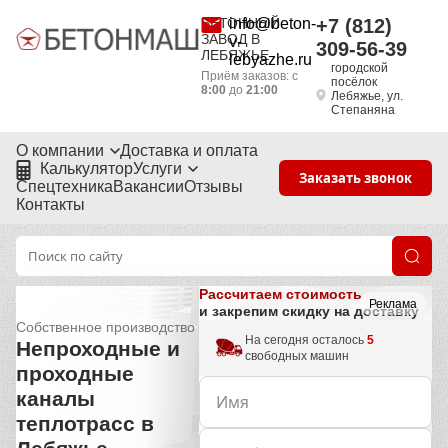
БЕТОННЫЙ
info@beton-
+7 (812)
ЗАВОД В
v-
309-56-39
ЛЕБЯЖЬЕ
lebyazhe.ru
городской
Приём заказов: с
посёлок
8:00
до
21:00
Лебяжье, ул.
Степаняна
О компании
Доставка и оплата
Калькулятор
Услуги
Заказать звонок
Спецтехника
Вакансии
Отзывы
Контакты
Рассчитаем стоимость
Реклама
и закрепим скидку на доставку
Собственное производство
На сегодня осталось
5
Непроходные и
свободных машин
проходные
каналы
теплотрасс в