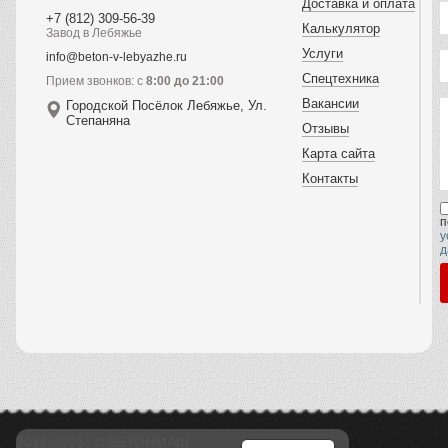
Доставка и оплата
+7 (812) 309-56-39
Калькулятор
Завод в Лебяжье
Услуги
info@beton-v-lebyazhe.ru
Спецтехника
Прием звонков: с
8:00 до 21:00
Вакансии
Городской Посёлок Лебяжье, Ул.
Степаняна
Отзывы
Карта сайта
Контакты
п
у
д
2011-2026
© БЕТОНМАШ