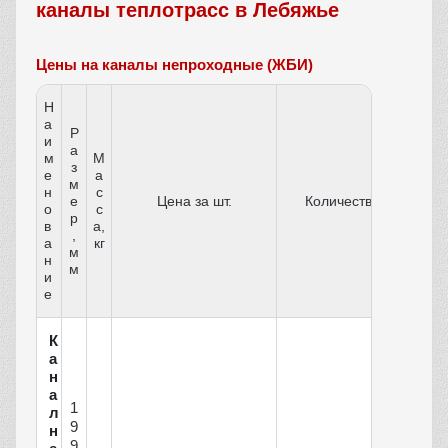
каналы теплотрасс в Лебяжье
Цены на каналы непроходные (ЖБИ)
Н
а
Р
и
а
м
М
з
е
а
м
н
с
е
Цена за шт.
Количество
о
с
р
в
а,
,
а
кг
м
н
м
и
е
К
а
н
а
1
л
9
н
9