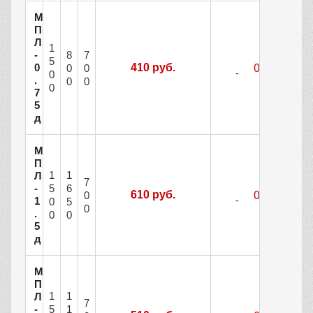
М
П
Л
1
8
7
-
5
0
410 руб.
0
0
0
.
0
0
0
7
5
д
М
П
1
1
Л
7
-
5
6
610 руб.
0
1
0
5
0
.
0
0
5
д
М
П
1
1
Л
7
-
5
1