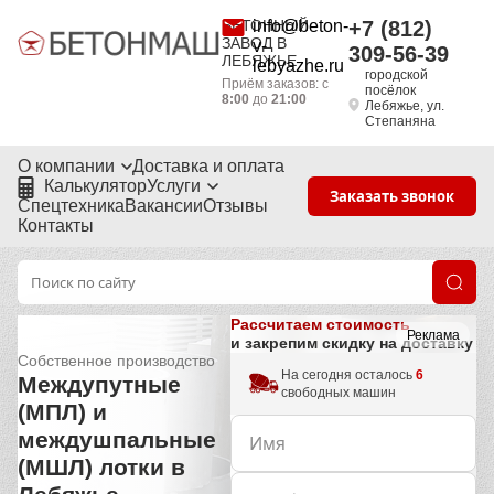
БЕТОННЫЙ
info@beton-
+7 (812)
ЗАВОД В
v-
309-56-39
ЛЕБЯЖЬЕ
lebyazhe.ru
городской
Приём заказов: с
посёлок
8:00
до
21:00
Лебяжье, ул.
Степаняна
О компании
Доставка и оплата
Калькулятор
Услуги
Заказать звонок
Спецтехника
Вакансии
Отзывы
Контакты
Рассчитаем стоимость
Реклама
и закрепим скидку на доставку
Собственное производство
На сегодня осталось
6
Междупутные
свободных машин
(МПЛ) и
междушпальные
(МШЛ) лотки в