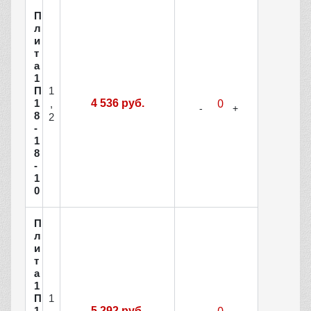
П
л
и
т
а
1
1
П
1
4 536 руб.
,
8
2
-
1
8
-
1
0
П
л
и
т
а
1
1
П
1
5 292 руб.