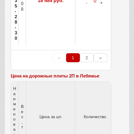
3
18 484 руб.
0
5
8
-
2
8
-
3
0
«
1
2
»
Цена на дорожные плиты 2П в Лебяжье
Н
а
и
м
В
е
е
н
с
Цена за шт.
Количество
о
,
в
т
а