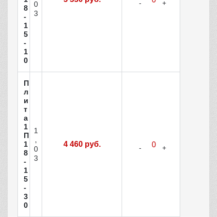
0
8
3
-
1
5
-
1
0
П
л
и
т
а
1
1
П
,
1
4 460 руб.
0
8
3
-
1
5
-
3
0