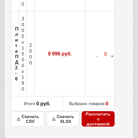
0
3
0
П
0
л
0
и
x
2
т
1
а
0
8 996 руб.
5
П
0
0
Д
0
0
2
x
-
1
6
8
0
Итого:
0 руб.
Выбрано товаров:
0
Рассчитать
Скачать
Скачать
с
CSV
XLSX
доставкой