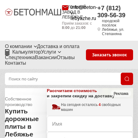
БЕТОННЫЙ
info@beton-
+7 (812)
ЗАВОД В
v-
309-56-39
ЛЕБЯЖЬЕ
lebyazhe.ru
городской
Приём заказов: с
посёлок
8:00
до
21:00
Лебяжье, ул.
Степаняна
О компании
Доставка и оплата
Калькулятор
Услуги
Заказать звонок
Спецтехника
Вакансии
Отзывы
Контакты
Рассчитаем стоимость
Реклама
и закрепим скидку на доставку
Собственное
производство
На сегодня осталось
4
свободных
машин
Купить
дорожные
плиты в
Лебяжье