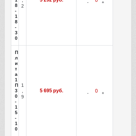
,
8
2
-
1
8
-
3
0
П
л
и
т
а
1
1
П
3
5 695 руб.
,
0
9
-
1
5
-
1
0