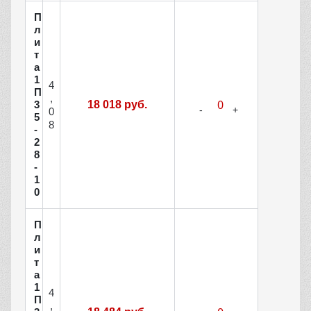
П
л
и
т
а
1
4
П
,
3
18 018 руб.
0
5
8
-
2
8
-
1
0
П
л
и
т
а
1
4
П
,