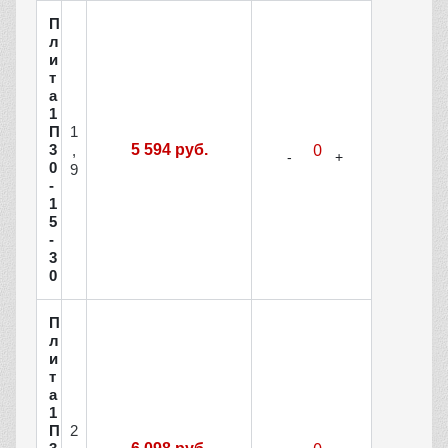
П
л
и
т
а
1
1
П
3
5 594 руб.
,
0
9
-
1
5
-
3
0
П
л
и
т
а
1
2
П