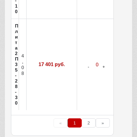
-
1
0
П
л
и
т
а
2
4
П
,
3
17 401 руб.
0
5
8
-
2
8
-
3
0
«
1
2
»