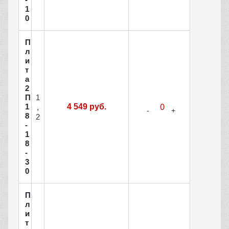
1
0
П
л
и
т
а
2
1
П
1
4 549 руб.
,
8
2
-
1
8
-
3
0
П
л
и
т