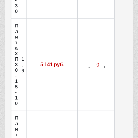
-
3
0
П
л
и
т
а
2
1
П
3
5 141 руб.
,
0
9
-
1
5
-
1
0
П
л
и
т