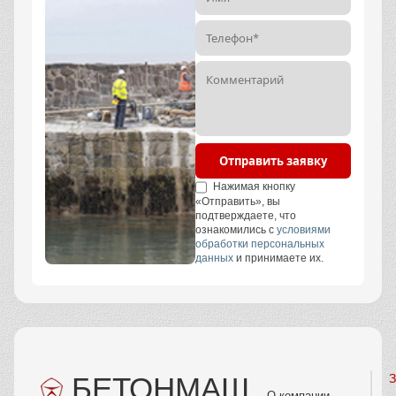
Отправить заявку
Нажимая кнопку
«Отправить», вы
подтверждаете, что
ознакомились с
условиями
обработки персональных
данных
и принимаете их.
БЕТОНМАШ
З
О компании