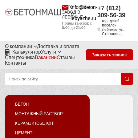
БЕТОННЫЙ
info@beton-
+7 (812)
ЗАВОД В
v-
309-56-39
ЛЕБЯЖЬЕ
lebyazhe.ru
городской
Приём заказов: с
посёлок
8:00
до
21:00
Лебяжье, ул.
Степаняна
О компании
Доставка и оплата
Калькулятор
Услуги
Заказать звонок
Спецтехника
Вакансии
Отзывы
Контакты
БЕТОН
МОНТАЖНЫЙ РАСТВОР
КЕРАМЗИТОБЕТОН
ЦЕМЕНТ