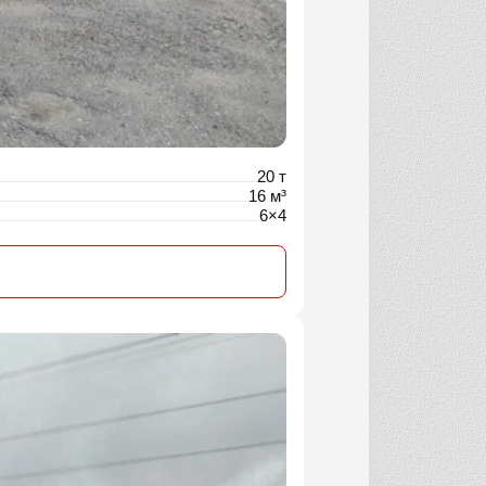
20 т
16 м³
6×4