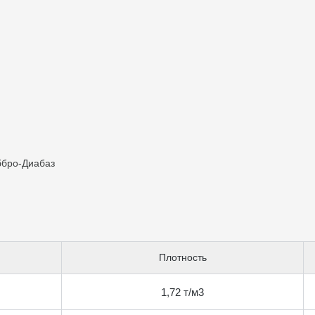
ббро-Диабаз
Плотность
1,72 т/м3