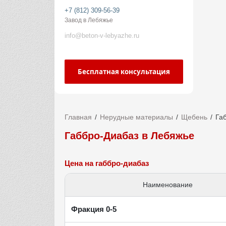
+7 (812) 309-56-39
Завод в Лебяжье
info@beton-v-lebyazhe.ru
Бесплатная консультация
Главная
Нерудные материалы
Щебень
Га
Габбро-Диабаз в Лебяжье
Цена на габбро-диабаз
Наименование
Фракция 0-5