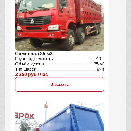
Самосвал 35 м3
Грузоподъёмность
40 т
Объём кузова
35 м³
Тип шасси
8×4
2 350 руб / час
Заказать