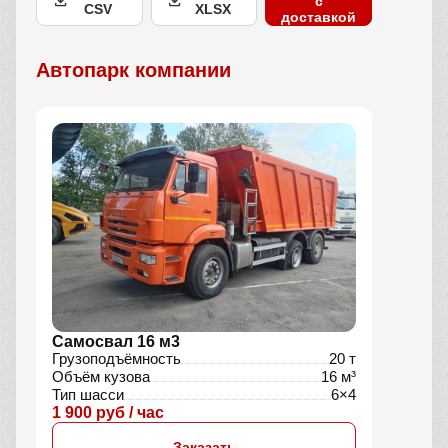
с
CSV
XLSX
доставкой
Автопарк компании
Самосвал 16 м3
Грузоподъёмность
20 т
Объём кузова
16 м³
Тип шасси
6×4
1 900 руб / час
Заказать