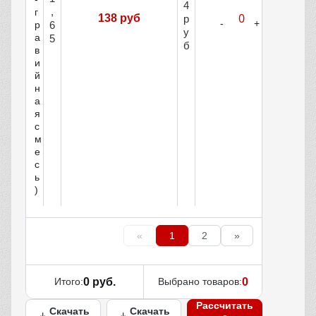
4
,
г
138 руб
р
р
6
у
а
5
б
в
и
й
н
а
я
с
м
е
с
ь
)
«
1
2
»
Итого:
0 руб.
Выбрано товаров:
0
Рассчитать
Скачать
Скачать