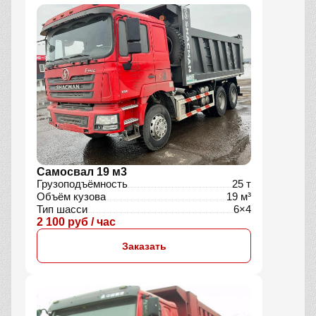
Самосвал 19 м3
Грузоподъёмность
25 т
Объём кузова
19 м³
Тип шасси
6×4
2 100 руб / час
Заказать