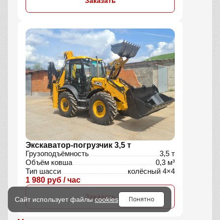
Заказать
Экскаватор-погрузчик 3,5 т
Грузоподъёмность
3,5 т
Объём ковша
0,3 м³
Тип шасси
колёсный 4×4
1 980 руб / час
Заказать
Понятно
Сайт использует файлы
cookies