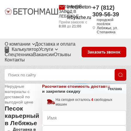
БЕТОННЫЙ
info@beton-
+7 (812)
ЗАВОД В
v-
309-56-39
ЛЕБЯЖЬЕ
lebyazhe.ru
городской
Приём заказов: с
посёлок
8:00
до
21:00
Лебяжье, ул.
Степаняна
О компании
Доставка и оплата
Калькулятор
Услуги
Заказать звонок
Спецтехника
Вакансии
Отзывы
Контакты
Рассчитаем стоимость доставки
Нерудные
Реклама
и закрепим скидку
материалы с
доставкой по
На сегодня осталось
4
свободных
выгодной цене
машин
Песок
карьерный
в Лебяжье
Доставка в