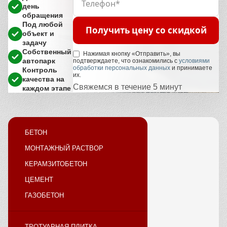
день
обращения
Под любой
Получить цену со скидкой
объект и
задачу
Собственный
Нажимая кнопку «Отправить», вы
автопарк
подтверждаете, что ознакомились с
условиями
обработки персональных данных
и принимаете
Контроль
их.
качества на
Свяжемся в течение 5 минут
каждом этапе
БЕТОН
МОНТАЖНЫЙ РАСТВОР
КЕРАМЗИТОБЕТОН
ЦЕМЕНТ
ГАЗОБЕТОН
ТРОТУАРНАЯ ПЛИТКА