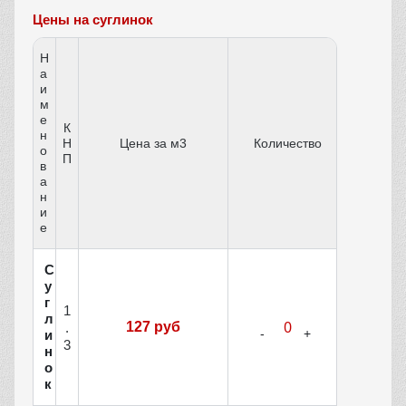
Цены на суглинок
Н
а
и
м
е
К
н
Н
Цена за м3
Количество
о
П
в
а
н
и
е
С
у
г
1
л
127 руб
.
и
3
н
о
к