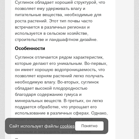
Суглинок обладает хорошей структурой, что
позволяет ему удерживать влагу и
питательные вещества, необходимые для
роста растений. Этот тип почвы часто
встречается в различных регионах и
используется в сельском хозяйстве,
строительстве и ландшафтном дизайне.
Особенности
Суглинок отличается рядом характеристик,
которые делают его уникальным. Во-первых,
он имеет хорошую водопроницаемость, что
позволяет корням растений легко получать
необходимую влагу. Во-вторых, суглинок
обладает высокой плодородностью
благодаря содержанию гумуса и
минеральных веществ. В-третьих, он легко
поддается обработке, что упрощает его
использование в различных сферах. Однако,
стоит отметить, что при избытке влаги
суглинок может становиться слишком
Понятно
Сайт использует файлы
cookies
плотным и затруднять рост растений.