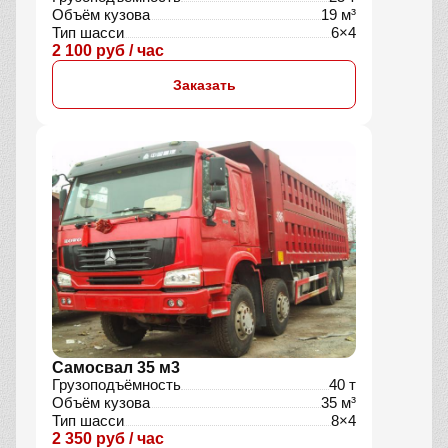
Объём кузова
19 м³
Тип шасси
6×4
2 100 руб / час
Заказать
Самосвал 35 м3
Грузоподъёмность
40 т
Объём кузова
35 м³
Тип шасси
8×4
2 350 руб / час