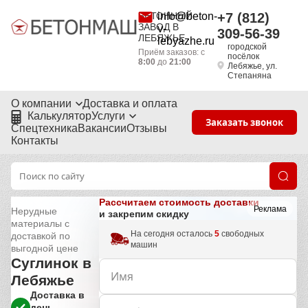
БЕТОННЫЙ
info@beton-
+7 (812)
ЗАВОД В
v-
309-56-39
ЛЕБЯЖЬЕ
lebyazhe.ru
городской
Приём заказов: с
посёлок
8:00
до
21:00
Лебяжье, ул.
Степаняна
О компании
Доставка и оплата
Калькулятор
Услуги
Заказать звонок
Спецтехника
Вакансии
Отзывы
Контакты
Рассчитаем стоимость доставки
Реклама
Нерудные
и закрепим скидку
материалы с
На сегодня осталось
5
свободных
доставкой по
машин
выгодной цене
Суглинок в
Лебяжье
Доставка в
день