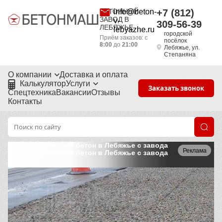
БЕТОННЫЙ
info@beton-
+7 (812)
ЗАВОД В
v-
309-56-39
ЛЕБЯЖЬЕ
lebyazhe.ru
городской
Приём заказов: с
посёлок
8:00
до
21:00
Лебяжье, ул.
Степаняна
О компании
Доставка и оплата
Калькулятор
Услуги
Заказать звонок
Спецтехника
Вакансии
Отзывы
Контакты
Гидротехнический бетон в Лебяжье с завода
Реклама
Гидротехнический бетон в Лебяжье с завода