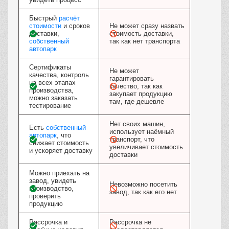
Быстрый
расчёт
стоимости
и сроков
Не может сразу назвать
доставки,
стоимость доставки,
собственный
так как нет транспорта
автопарк
Сертификаты
Не может
качества, контроль
гарантировать
на всех этапах
качество, так как
производства,
закупает продукцию
можно заказать
там, где дешевле
тестирование
Нет своих машин,
Есть
собственный
использует наёмный
автопарк
, что
транспорт, что
снижает стоимость
увеличивает стоимость
и ускоряет доставку
доставки
Можно приехать на
завод, увидеть
Невозможно посетить
производство,
завод, так как его нет
проверить
продукцию
Рассрочка и
Рассрочка не