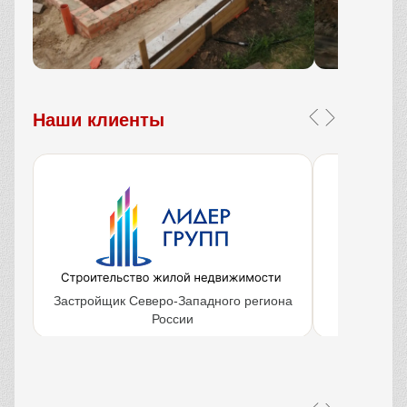
Наши клиенты
Застройщик Северо-Западного региона
Крупнейш
России
объ