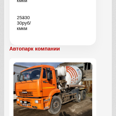
км
км
25–
330
30
руб/
км
км
Автопарк компании