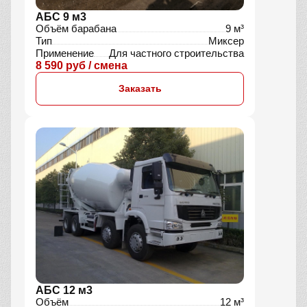
АБС 9 м3
Объём барабана
9 м³
Тип
Миксер
Применение
Для частного строительства
8 590 руб / смена
Заказать
АБС 12 м3
Объём
12 м³