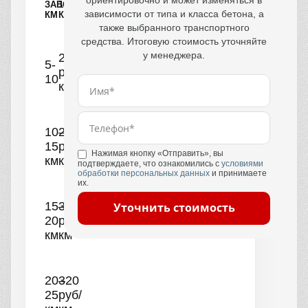
ориентировочно и может изменяться в
ЗАВОДА,
1
зависимости от типа и класса бетона, а
КМ
КУБ
также выбранного транспортного
средства. Итоговую стоимость уточняйте
у менеджера.
250
5-
руб/
10
км
10–
290
15
руб/
Нажимая кнопку «Отправить», вы
км
км
подтверждаете, что ознакомились с
условиями
обработки персональных данных
и принимаете
их.
15–
300
Уточнить стоимость
20
руб/
км
км
20–
320
25
руб/