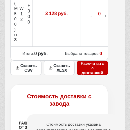
(
F
W
М
3
3 128 руб.
1
5
0
0
2
0
0
)
п
3
Итого:
0 руб.
Выбрано товаров:
0
Рассчитать
Скачать
Скачать
с
CSV
XLSX
доставкой
Стоимость доставки с
завода
РАССТОЯНИЕ
ЦЕНА
Стоимость доставки указана
ОТ
ЗА