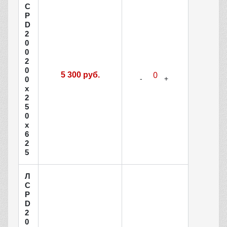
С
Р
D
2
0
0
2
0
5 300 руб.
0
х
2
5
0
х
6
2
5
Л
С
Р
D
2
0