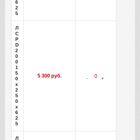
6
2
5
Л
С
Р
D
2
0
0
1
5
5 300 руб.
0
х
2
5
0
х
6
2
5
Л