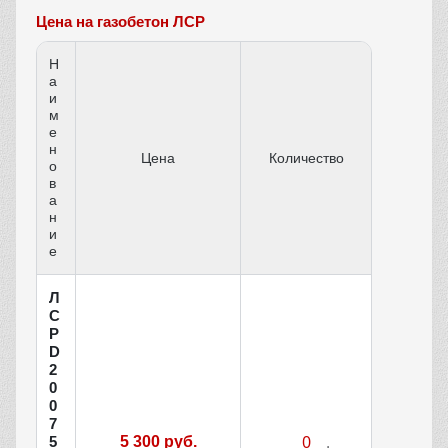
Цена на газобетон ЛСР
Н
а
и
м
е
н
Цена
Количество
о
в
а
н
и
е
Л
С
Р
D
2
0
0
7
5
5 300 руб.