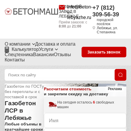
БЕТОННЫЙ
info@beton-
+7 (812)
ЗАВОД В
v-
309-56-39
ЛЕБЯЖЬЕ
lebyazhe.ru
городской
Приём заказов: с
посёлок
8:00
до
21:00
Лебяжье, ул.
Степаняна
О компании
Доставка и оплата
Калькулятор
Услуги
Заказать звонок
Спецтехника
Вакансии
Отзывы
Контакты
Газобетон по ГОСТу
Рассчитаем стоимость
Реклама
без переплаты и с
и закрепим скидку на доставку
поставкой в срок
Газобетон
На сегодня осталось
6
свободных
машин
ЛСР в
Лебяжье
Любые объемы в
кратчайшие сроки