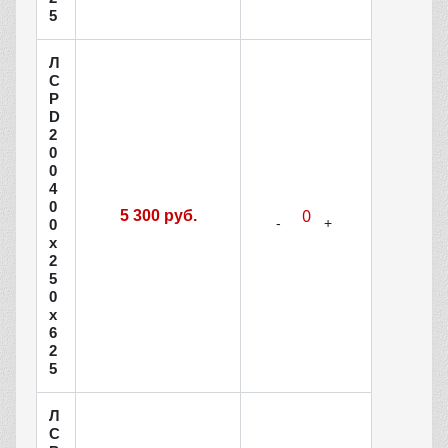
5
Л
С
Р
D
2
0
0
4
0
5 300 руб.
0
х
2
5
0
х
6
2
5
Л
С