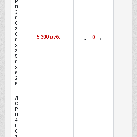
Р
D
3
0
0
3
0
5 300 руб.
0
х
2
5
0
х
6
2
5
Л
С
Р
D
4
0
0
1