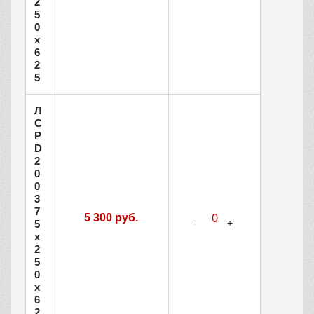
2
5
0
х
6
2
5
Л
С
Р
D
2
0
0
3
7
5 300 руб.
5
х
2
5
0
х
6
2