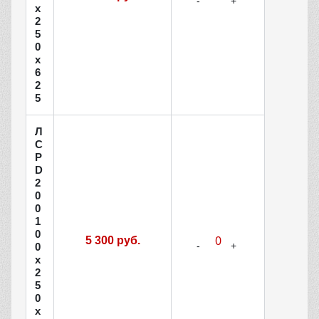
х
2
5
0
х
6
2
5
Л
С
Р
D
2
0
0
1
0
5 300 руб.
0
х
2
5
0
х