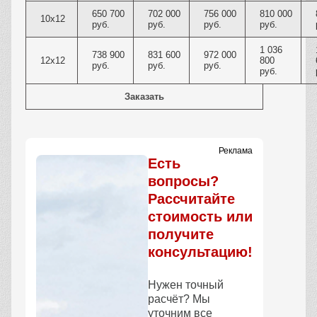
650 700
702 000
756 000
810 000
10х12
руб.
руб.
руб.
руб.
1 036
738 900
831 600
972 000
12х12
800
руб.
руб.
руб.
руб.
Заказать
Реклама
Есть
вопросы?
Рассчитайте
стоимость или
получите
консультацию!
Нужен точный
расчёт? Мы
уточним все