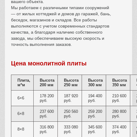
вашего объекта.
Мы работаем с различными типами сооружений
— от жилых коттеджей и домов до гаражей, бань,
беседок, магазинов и складов. Все работы
выполняются с учетом современных стандартов
качества, а благодаря наличию собственного
завода, мы обеспечиваем высокую скорость и
точность выполнения заказов.
Цена монолитной плиты
Плита,
Высота
Высота
Высота
Высота
м*м
200 мм
250 мм
300 мм
350 мм
178 200
187 920
194 400
210 600
6×6
руб.
руб.
руб.
руб.
237 600
250 560
259 200
280 800
6×8
руб.
руб.
руб.
руб.
316 800
333 080
345 600
374 400
8×8
руб.
руб.
руб.
руб.