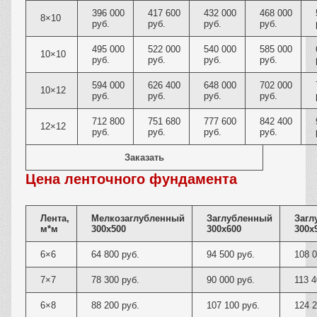
396 000
417 600
432 000
468 000
8×10
руб.
руб.
руб.
руб.
495 000
522 000
540 000
585 000
10×10
руб.
руб.
руб.
руб.
594 000
626 400
648 000
702 000
10×12
руб.
руб.
руб.
руб.
712 800
751 680
777 600
842 400
12×12
руб.
руб.
руб.
руб.
Заказать
Цена ленточного фундамента
Лента,
Мелкозаглубленный
Заглубленный
Загл
м*м
300х500
300х600
300х
6×6
64 800 руб.
94 500 руб.
108 0
7×7
78 300 руб.
90 000 руб.
113 4
6×8
88 200 руб.
107 100 руб.
124 2