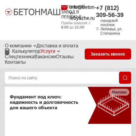
БЕТОННЫЙ
info@beton-
+7 (812)
ЗАВОД В
v-
309-56-39
ЛЕБЯЖЬЕ
lebyazhe.ru
городской
Приём заказов: с
посёлок
8:00
до
21:00
Лебяжье, ул.
Степаняна
О компании
Доставка и оплата
Калькулятор
Услуги
Заказать звонок
Спецтехника
Вакансии
Отзывы
Контакты
Реклама