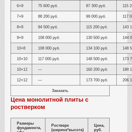
6×9
75 600 руб.
87 300 руб.
115 2
7×9
88 200 руб.
99 000 руб.
117 0
8×8
94 500 руб.
115 200 руб.
143 1
9×9
108 000 руб.
130 500 руб.
144 0
10×8
108 000 руб.
134 100 руб.
148 5
10×10
117 000 руб.
148 500 руб.
173 7
10×12
—
160 200 руб.
188 1
12×12
—
173 700 руб.
206 1
Заказать
Цена монолитной плиты с
ростверком
Размеры
Ростверк
Цена,
фундамента,
(ширина*высота)
руб.