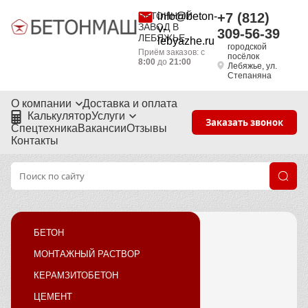
БЕТОННЫЙ
info@beton-
+7 (812)
ЗАВОД В
v-
309-56-39
ЛЕБЯЖЬЕ
lebyazhe.ru
городской
Приём заказов: с
посёлок
8:00
до
21:00
Лебяжье, ул.
Степаняна
О компании
Доставка и оплата
Калькулятор
Услуги
Заказать звонок
Спецтехника
Вакансии
Отзывы
Контакты
БЕТОН
МОНТАЖНЫЙ РАСТВОР
КЕРАМЗИТОБЕТОН
ЦЕМЕНТ