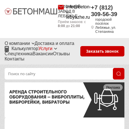
БЕТОННЫЙ
info@beton-
+7 (812)
ЗАВОД В
v-
309-56-39
ЛЕБЯЖЬЕ
lebyazhe.ru
городской
Приём заказов: с
посёлок
8:00
до
21:00
Лебяжье, ул.
Степаняна
О компании
Доставка и оплата
Калькулятор
Услуги
Заказать звонок
Спецтехника
Вакансии
Отзывы
Контакты
Реклама