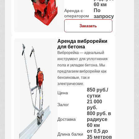
60 км
По
Аренда с
оператором
запросу
Заказать
Аренда виброрейки
для бетона
Виброрейка — идеальный
инструмент для уплотнения
пола и укладки бетона. Мы
предлагаем виброрейки как
бензиновые, так и
электрические.
850 руб./
Цена
сутки
21 000
Залог
руб.
800 руб. в
Доставка
радиусе
60 км
от 0,5 до
Длина балки
35 метров